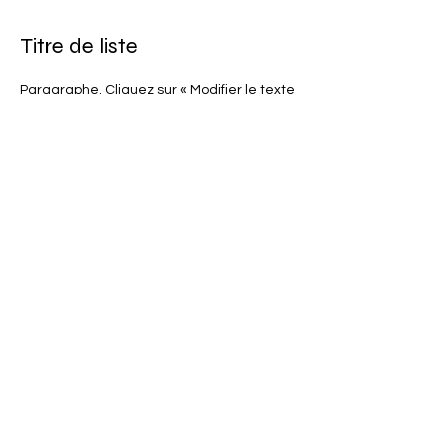
Titre de liste
Paragraphe. Cliquez sur « Modifier le texte
» ou double-cliquez sur la zone de texte
pour ajouter votre contenu. Rédigez les
informations importantes pour vos
visiteurs.
NEWSLETTER
S'abonner
CONDITIONS D'UTILISATIONS
CONDITIONS GÉNÉRALES
POLITIQUE DE CONFIDENTIALITÉ