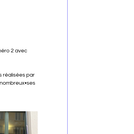
méro 2 avec 
 réalisées par 
t nombreux•ses 