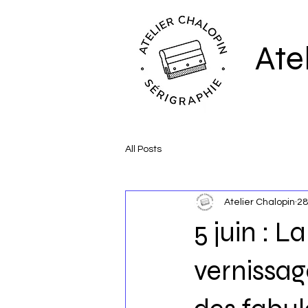
Ate
All Posts
Atelier Chalopin
28
5 juin : 
vernissag