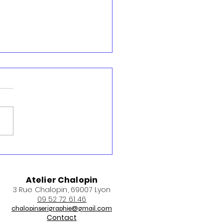
 25 juin 2026 : Sortie du
 "Ŝtono" - Michaël
ti, Pierre Lacôte et
Atelier Chalopin
nd Mitelberg
3 Rue Chalopin, 69007 Lyon
09 52 72 61 46
chalopinserigraphie@gmail.com
Contact