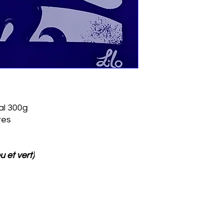
al 300g
res
u et vert)