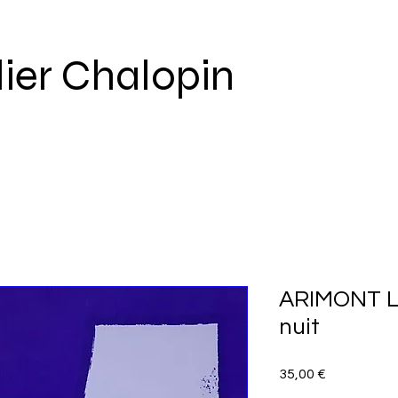
lier Chalopin
ARIMONT Lil
nuit
Prix
35,00 €