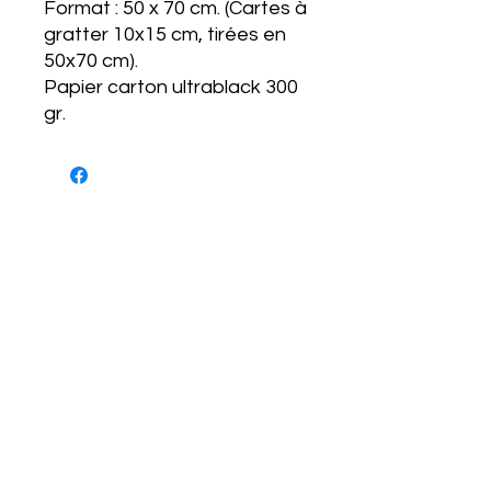
Format : 50 x 70 cm. (Cartes à
gratter 10x15 cm, tirées en
50x70 cm).
Papier carton ultrablack 300
gr.
NEWSLETTER
S'abonner
CONDITIONS D'UTILISATIONS
CONDITIONS GÉNÉRALES
POLITIQUE DE CONFIDENTIALITÉ