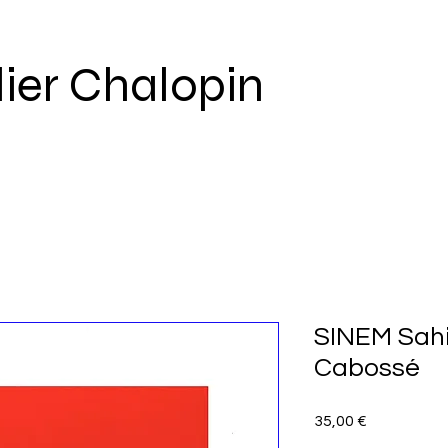
lier Chalopin
SINEM Sah
Cabossé
Prix
35,00 €