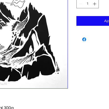
Aj
al 300g