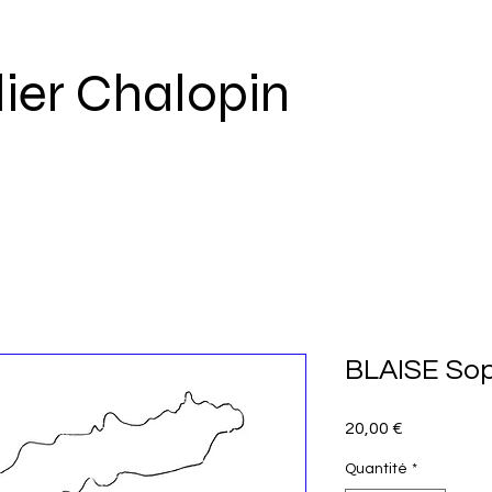
lier Chalopin
BLAISE Sop
Prix
20,00 €
Quantité
*