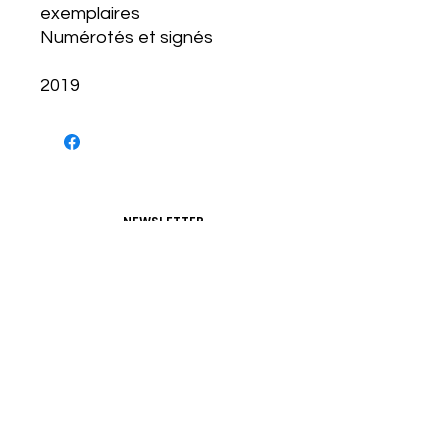
exemplaires
Numérotés et signés
2019
NEWSLETTER
S'abonner
CONDITIONS D'UTILISATIONS
CONDITIONS GÉNÉRALES
POLITIQUE DE CONFIDENTIALITÉ