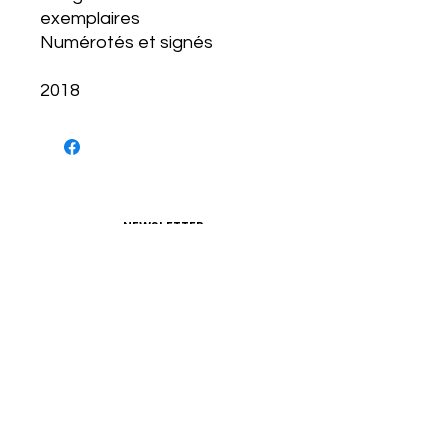
exemplaires
Numérotés et signés
2018
NEWSLETTER
S'abonner
CONDITIONS D'UTILISATIONS
CONDITIONS GÉNÉRALES
POLITIQUE DE CONFIDENTIALITÉ