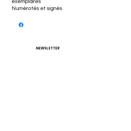
exemplaires
Numérotés et signés
NEWSLETTER
S'abonner
CONDITIONS D'UTILISATIONS
CONDITIONS GÉNÉRALES
POLITIQUE DE CONFIDENTIALITÉ
Atelier Chalopin
3 Rue Chalopin, 69007 Lyon
09 52 72 61 46
chalopinserigraphie@gmail.com