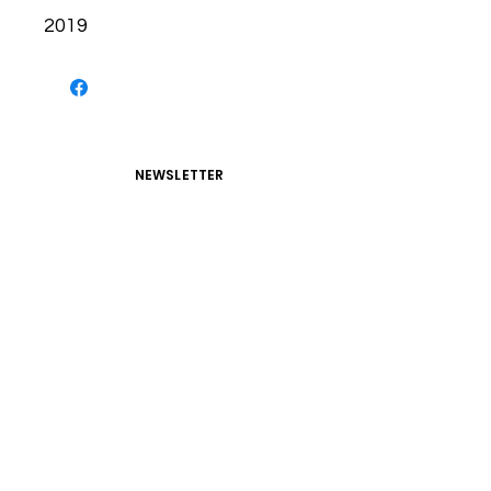
2019
NEWSLETTER
S'abonner
CONDITIONS D'UTILISATIONS
CONDITIONS GÉNÉRALES
POLITIQUE DE CONFIDENTIALITÉ
Atelier Chalopin
3 Rue Chalopin, 69007 Lyon
09 52 72 61 46
chalopinserigraphie@gmail.com