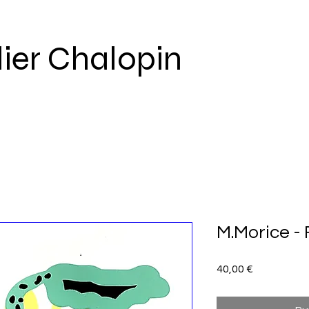
lier Chalopin
M.Morice -
Prix
40,00 €