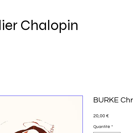
lier Chalopin
BURKE Chris
Prix
20,00 €
Quantité
*