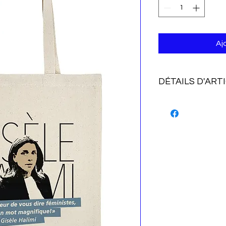
Aj
DÉTAILS D'ART
Roland Mitelberg
Certifié OEKO-TEX
38x42 cm
100% coton